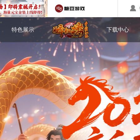
职业介绍
游戏下载
特色展示
下载中心
回合制游戏
国战游戏
特色游戏
鼠标作用
醉红楼
秦始皇
勇士无双
师徒系统
游戏美图
醉八仙
斗神
西游】神兽版
本
《秦始皇ol》国庆大服
【醉八仙】新派回合制
【北
国战的号角已经打响
八仙过海故事背景
注册账号
客服中心