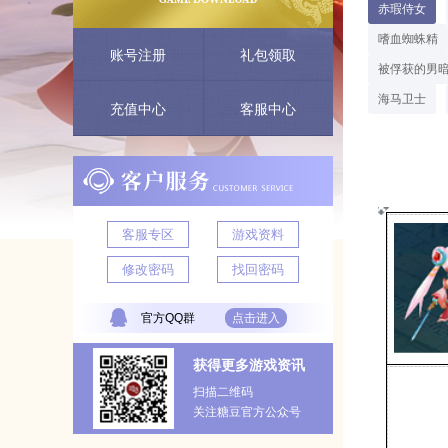
赤瑕侍女
嗜血蜘蛛精
账号注册
礼包领取
被俘获的男
海马卫士
充值中心
客服中心
客服专区
游戏资料
修改密码
找回密码
官方QQ群
点击进入
获得更多游戏资讯
扫描二维码
关注糖豆官方公众号