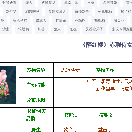
封禁妖将
袭人
紫翼魔龙
真秦可卿
玉兔
深渊蝶妖
雷
妖灯笼
幻兽咆哮
金翅魔翼人
白须妖兽
黄鼠狼精
蝎子精
暗巫
招魂巫师
魔翼人
竹傀儡
赤练蛇
海螺精
魔灵花
沙虫
蛤蟆精
妖兽
鬼火
鬼魂
灵器堂弟子
多玩专属宠
《醉红楼》赤瑕侍