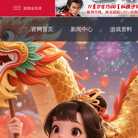
游戏全目录
官方新闻
游戏背景
官网首页
新闻中心
游戏资料
玄幻游戏
新闻公告
界面介绍
玄天之剑
新闻活动
帮助指引
新闻专题
剑啸九州
游戏攻略
猛将OL
【
《勇士ol》预约开启
【西游】神兽版新版
横版格斗动作网游
首款骑战回合制端游