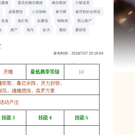
石魔像
通灵的幽谷蝶姬
幽谷蝶姬
六骸道君
蛊毒蟹怪
八目蜘蛛
秦可卿
被俘获的女暗巫
煞鬼
鬼灯笼
妖蘑菇
蜘蛛精
荒山僵尸
物
僵尸
海马
妖犬
魔焰
蘑菇怪
女
发布时间：2018/7/27 20:16:04