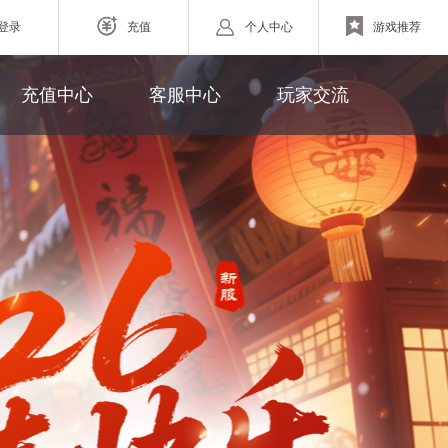
登录
充值
个人中心
游戏推荐
游戏充值
联系客服
新浪微博
充值中心
客服中心
玩家交流
网页游戏
充值帮助
玩家论坛
ZAZA超级英雄
欧战纪】北欧神话为世界观
小体量好上手