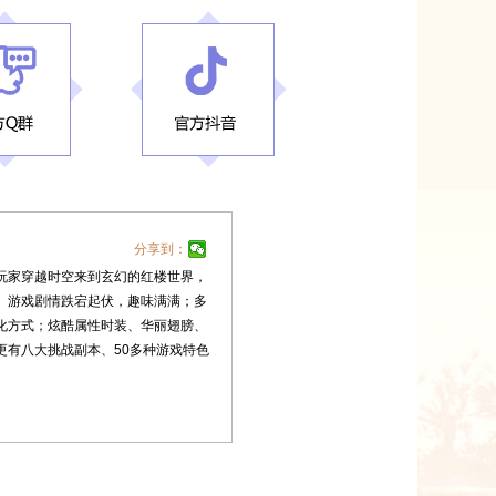
分享到：
玩家穿越时空来到玄幻的红楼世界，
。游戏剧情跌宕起伏，趣味满满；多
化方式；炫酷属性时装、华丽翅膀、
更有八大挑战副本、50多种游戏特色