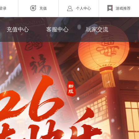
登录
充值
个人中心
游戏推荐
游戏充值
联系客服
新浪微博
充值中心
客服中心
玩家交流
网页游戏
充值帮助
玩家论坛
ZAZA超级英雄
欧战纪】北欧神话为世界观
小体量好上手