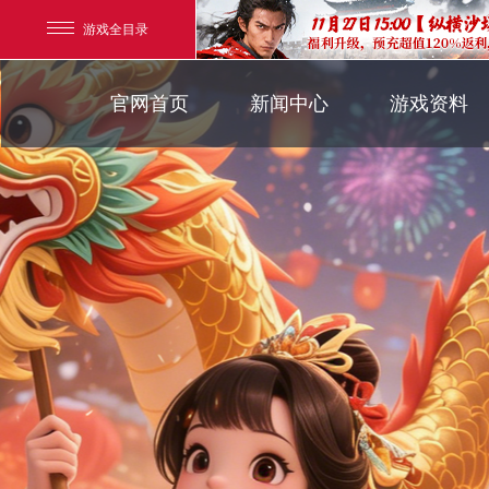
游戏全目录
官方新闻
游戏背景
官网首页
新闻中心
游戏资料
玄幻游戏
新闻公告
界面介绍
玄天之剑
新闻活动
帮助指引
新闻专题
剑啸九州
游戏攻略
猛将OL
【
《勇士ol》预约开启
【西游】神兽版新版
横版格斗动作网游
首款骑战回合制端游