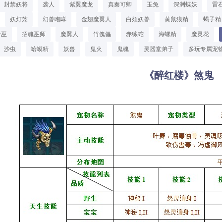
封禁妖将
袭人
紫翼魔龙
真秦可卿
玉兔
深渊蝶妖
雷
妖灯笼
幻兽咆哮
金翅魔翼人
白须妖兽
黄鼠狼精
蝎子精
暗巫
招魂巫师
魔翼人
竹傀儡
赤练蛇
海螺精
魔灵花
沙虫
蛤蟆精
妖兽
鬼火
鬼魂
灵器堂弟子
多玩专属宠
《醉红楼》煞鬼