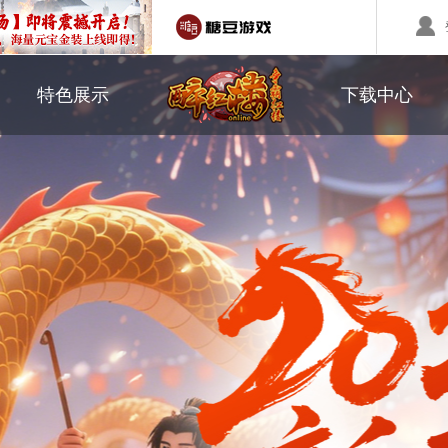
职业介绍
游戏下载
特色展示
下载中心
回合制游戏
国战游戏
特色游戏
鼠标作用
醉红楼
秦始皇
勇士无双
师徒系统
游戏美图
醉八仙
斗神
西游】神兽版
本
《秦始皇ol》国庆大服
【醉八仙】新派回合制
【北
国战的号角已经打响
八仙过海故事背景
注册账号
客服中心