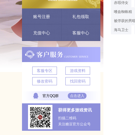
赤瑕侍女
嗜血蜘蛛精
账号注册
礼包领取
被俘获的男
海马卫士
充值中心
客服中心
客服专区
游戏资料
修改密码
找回密码
官方QQ群
点击进入
获得更多游戏资讯
扫描二维码
关注糖豆官方公众号