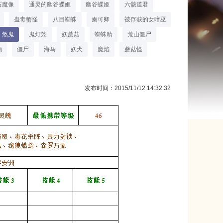
石魔像
通灵的幽谷蝶姬
幽谷蝶姬
六骸道君
蛊毒蟹怪
八目蜘蛛
秦可卿
被俘获的女暗巫
煞鬼
鬼灯笼
妖蘑菇
蜘蛛精
荒山僵尸
物
僵尸
海马
妖犬
魔焰
蘑菇怪
发布时间：2015/11/12 14:32:32