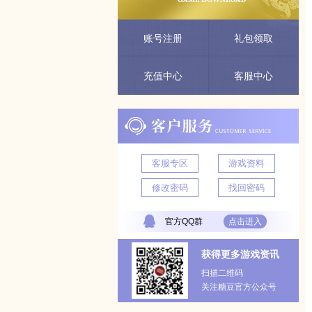
账号注册
礼包领取
充值中心
客服中心
客服专区
游戏资料
修改密码
找回密码
官方QQ群
点击进入
获得更多游戏资讯
扫描二维码
关注糖豆官方公众号