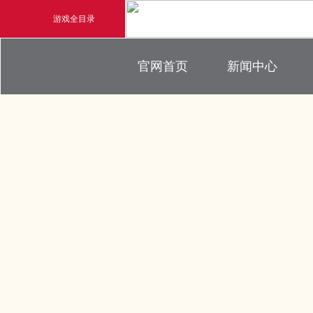
游戏全目录
官方新闻
官网首页
新闻中心
玄幻游戏
新闻公告
玄天之剑
新闻活动
新闻专题
剑啸九州
游戏攻略
猛将OL
《勇士ol》预约开启
【
横版格斗动作网游
首