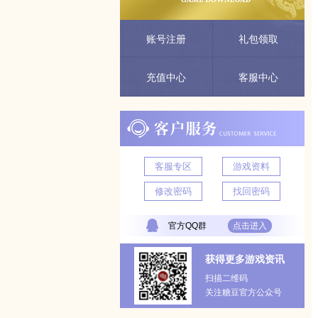
账号注册
礼包领取
充值中心
客服中心
客服专区
游戏资料
修改密码
找回密码
官方QQ群
点击进入
获得更多游戏资讯
扫描二维码
关注糖豆官方公众号