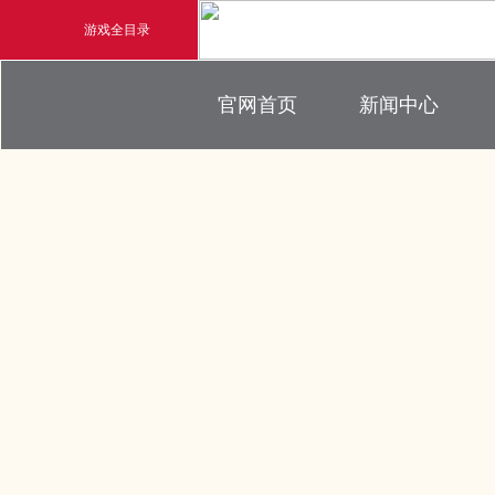
游戏全目录
官方新闻
官网首页
新闻中心
玄幻游戏
新闻公告
玄天之剑
新闻活动
新闻专题
剑啸九州
游戏攻略
猛将OL
《勇士ol》预约开启
【
横版格斗动作网游
首