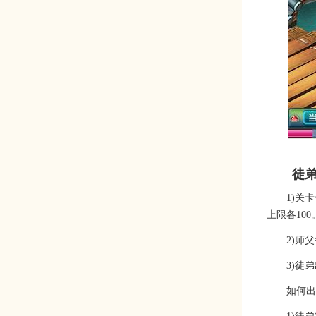
徒弟
1)关
上限各100
2)师
3)徒
如何出