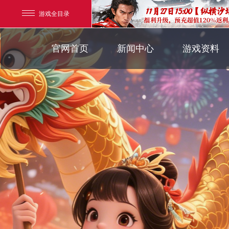
游戏全目录
官方新闻
游戏背景
官网首页
新闻中心
游戏资料
玄幻游戏
新闻公告
界面介绍
玄天之剑
新闻活动
帮助指引
新闻专题
剑啸九州
游戏攻略
猛将OL
【
《勇士ol》预约开启
【西游】神兽版新版
横版格斗动作网游
首款骑战回合制端游