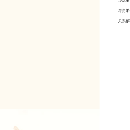
1)徒
2)徒
关系解