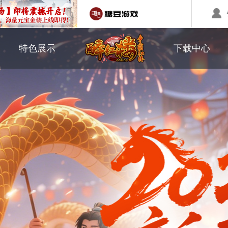
职业介绍
游戏下载
特色展示
下载中心
回合制游戏
国战游戏
特色游戏
鼠标作用
醉红楼
秦始皇
勇士无双
师徒系统
游戏美图
醉八仙
斗神
西游】神兽版
本
《秦始皇ol》国庆大服
【醉八仙】新派回合制
【北
国战的号角已经打响
八仙过海故事背景
注册账号
客服中心