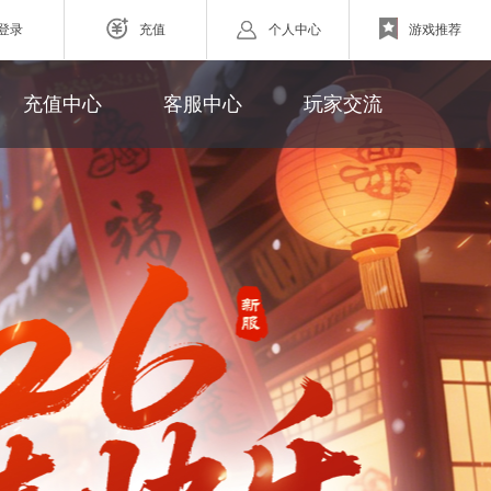
登录
充值
个人中心
游戏推荐
游戏充值
联系客服
新浪微博
充值中心
客服中心
玩家交流
网页游戏
充值帮助
玩家论坛
ZAZA超级英雄
欧战纪】北欧神话为世界观
小体量好上手