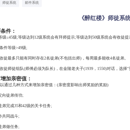
师徒系统
邮件系统
《醉红楼》师徒系
条件：
≤等级≤45级;等级达到12级系统会有拜师提示;等级达到50级系统会有收徒
条件等级>49级;
父收徒最多只能有同时存在2名徒弟(不包括出师)，每周最多能收4名徒弟。
师收徒师徒组队(师傅必须为队长)，在金陵老夫子(1939，1550)对话，
加亲密值：
以通过几种方式来增加亲密值：(亲密度影响出师奖励的奖励)
父向徒弟传功;
徒弟完成35和42级的关卡任务;
外共同战斗;
徒弟做任务;