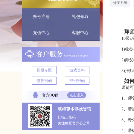
好友系统
账号注册
礼包领取
拜师
充值中心
客服中心
10级
1)收徒
2)师
客服专区
游戏资料
3)拜
如何增
修改密码
找回密码
师徒可
官方QQ群
点击进入
1、师
获得更多游戏资讯
2、带
扫描二维码
3、野
关注糖豆官方公众号
4、带