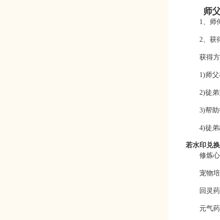
师父
1、师
2、获
获得方
1)师
2)徒
3)帮
4)徒
若水印兑换
修炼心
宠物培
回灵药
元气药