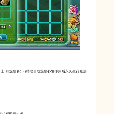
(上)和炼髓卷(下)时候合成炼髓心发使用后永久生命魔法