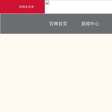
游戏全目录
官方新闻
官网首页
新闻中心
玄幻游戏
新闻公告
玄天之剑
新闻活动
新闻专题
剑啸九州
游戏攻略
猛将OL
《勇士ol》预约开启
【
横版格斗动作网游
首