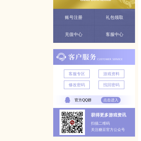
账号注册
礼包领取
充值中心
客服中心
客服专区
游戏资料
修改密码
找回密码
官方QQ群
点击进入
获得更多游戏资讯
扫描二维码
关注糖豆官方公众号