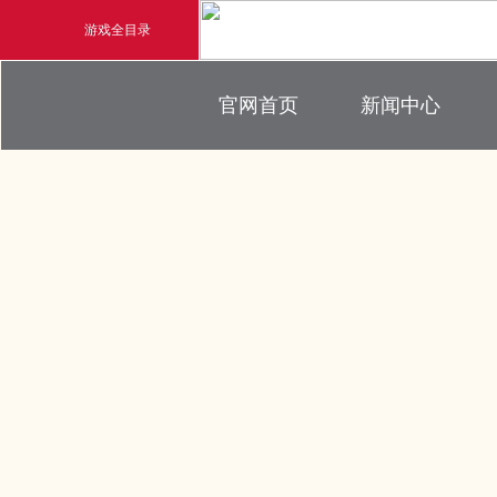
游戏全目录
官方新闻
官网首页
新闻中心
玄幻游戏
新闻公告
玄天之剑
新闻活动
新闻专题
剑啸九州
游戏攻略
猛将OL
《勇士ol》预约开启
【
横版格斗动作网游
首