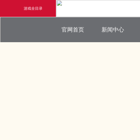
游戏全目录
官方新闻
官网首页
新闻中心
玄幻游戏
新闻公告
玄天之剑
新闻活动
新闻专题
剑啸九州
游戏攻略
猛将OL
《勇士ol》预约开启
【
横版格斗动作网游
首