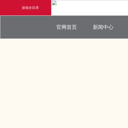
游戏全目录
官方新闻
官网首页
新闻中心
玄幻游戏
新闻公告
玄天之剑
新闻活动
新闻专题
剑啸九州
游戏攻略
猛将OL
《勇士ol》预约开启
【
横版格斗动作网游
首