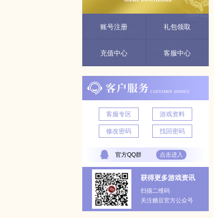
账号注册
礼包领取
充值中心
客服中心
客服专区
游戏资料
修改密码
找回密码
官方QQ群
点击进入
获得更多游戏资讯
扫描二维码
关注糖豆官方公众号