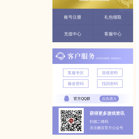
账号注册
礼包领取
充值中心
客服中心
客服专区
游戏资料
修改密码
找回密码
官方QQ群
点击进入
获得更多游戏资讯
扫描二维码
关注糖豆官方公众号