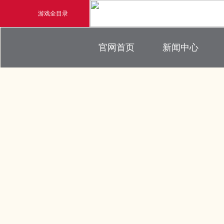
游戏全目录
官方新闻
官网首页
新闻中心
玄幻游戏
新闻公告
玄天之剑
新闻活动
新闻专题
剑啸九州
游戏攻略
猛将OL
《勇士ol》预约开启
【
横版格斗动作网游
首