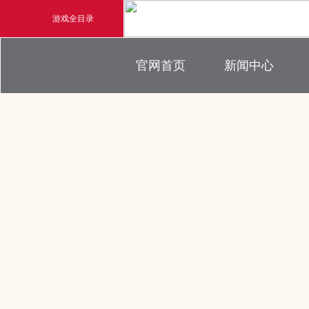
游戏全目录
官方新闻
官网首页
新闻中心
玄幻游戏
新闻公告
玄天之剑
新闻活动
新闻专题
剑啸九州
游戏攻略
猛将OL
《勇士ol》预约开启
【
横版格斗动作网游
首