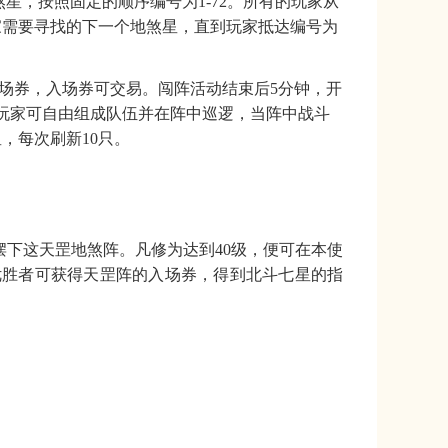
煞星，按照固定的顺序编号为1-72。所有的玩家从
家需要寻找的下一个地煞星，直到玩家抵达编号为
入场券，入场券可交易。闯阵活动结束后5分钟，开
玩家可自由组成队伍并在阵中巡逻，当阵中战斗
星，每次刷新10只。
摆下这天罡地煞阵。凡修为达到
40级，便可在本使
优胜者可获得天罡阵的入场券，得到北斗七星的指