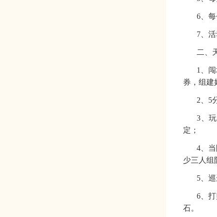
6、
7、
二、
1、
券，组建
2、
3、
定
；
4、
少三人组
5、
6、
石
。