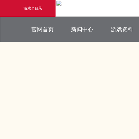
游戏全目录
官方新闻
游戏背景
官网首页
新闻中心
游戏资料
玄幻游戏
新闻公告
界面介绍
玄天之剑
新闻活动
帮助指引
新闻专题
剑啸九州
游戏攻略
猛将OL
【
《勇士ol》预约开启
【西游】神兽版新版
横版格斗动作网游
首款骑战回合制端游