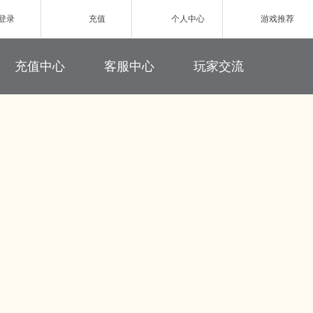
登录
充值
个人中心
游戏推荐
游戏充值
联系客服
新浪微博
充值中心
客服中心
玩家交流
网页游戏
充值帮助
玩家论坛
ZAZA超级英雄
欧战纪】北欧神话为世界观
小体量好上手