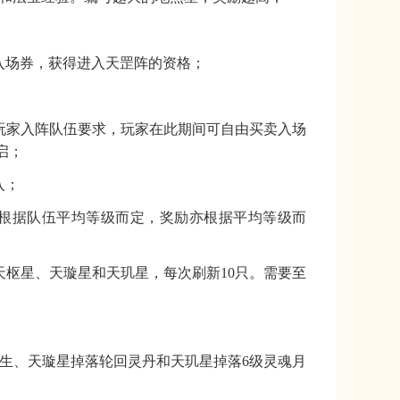
入场券，获得进入天罡阵的资格
；
玩家入阵队伍要求，玩家在此期间可自由买卖入场
启
；
入
；
根据队伍平均等级而定，奖励亦根据平均等级而
出天枢星、天璇星和天玑星，每次刷新10只。需要至
生、天璇星掉落轮回灵丹和天玑星掉落6级灵魂月