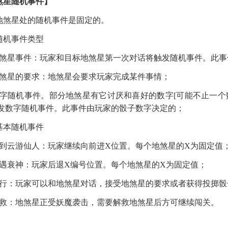
煞星随机事件
】
地煞星处的随机事件是固定的。
随机事件类型
煞星事件：玩家和目标地煞星第一次对话将触发随机事件。此事
煞星的要求：地煞星会要求玩家完成某件事情
；
字随机事件。部分地煞星有它讨厌和喜好的数字
[可能不止一
发数字随机事件。此事件由玩家的骰子数字决定的
；
基本随机事件
遇到云游仙人：玩家继续向前进X位置。每个地煞星的X为固定值
遭遇衰神：玩家后退X编号位置。每个地煞星的X为固定值
；
通行：玩家可以和地煞星对话，接受地煞星的要求或者获得投掷骰
解救：地煞星正受妖魔袭击，需要解救地煞星后方可继续闯关。