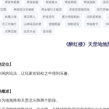
帮派争霸赛
帮派探索
帮派篝火
帮派果园
帮派跑商
演武
探宝图
神器堂法宝修炼
商会修行之贩货
灵兽堂宠物历练
技艺堂修
妖魔入侵
珠宝商人
护送货车
累计登陆奖励
活跃度奖励
天工坊修行
山神庙丢松果
宠物图鉴
招财进宝
李纨教子
3
天降宝箱
比武大会
游乐园
《醉红楼》天罡地煞
动定位
】
休闲的玩法，让玩家在轻松之中得到乐趣。
动概述
】
分为地煞阵和天罡北斗阵两个阶段。