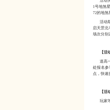
活动
1号地煞
72的地煞
活动
启天罡北
场次分别
【活
道高
处报名参
点，快速
【
活
玩家