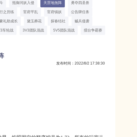
斗
抵御河妖入侵
天罡地煞阵
勇夺四圣兽
行之历练
官府平乱
官府镇妖
公告牌任务
豪礼助成长
黛玉葬花
探春结社
贼兵侵袭
V3车轮战
3V3团队混战
5V5团队混战
擂台争霸赛
阵
发布时间：2022/8/2 17:38:30