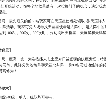
先开启闯地煞阵活动，在金陵、金陵城郊和灵河流域刷出
72个地
星处开始活动。在每个地煞星处有一次投掷骰子的机会，决定玩
星处。
期间，最先通关的前
80名玩家可在天罡星使者处领取3张天罡阵
斗阵活动。玩家可凭入场券找天罡星使者进入阵中。进入阵中的
达到100次，200次，300次时，分别刷出天枢星、天璇星和天玑
动
背景
】
一尺，魔高一丈
！
为选拔能人志士应对日益猖獗的妖魔鬼怪，特
与闯阵。此阵分为地煞阵和天罡北斗阵，前80名闯过地煞阵的
提高修为
！
动要求
】
等级
≥40级，单人、组队
均可参与
。