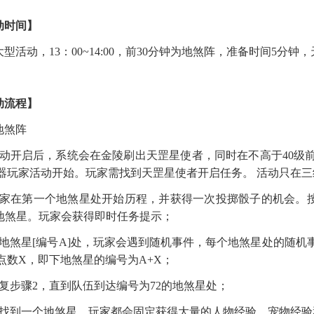
动时间
】
大型活动，
13：00~14:00，前30分钟为地煞阵，准备时间5分钟
动流程
】
地煞阵
活动开启后，系统会在金陵刷出天罡星使者，同时在不高于40级
器玩家活动开始。玩家需找到天罡星使者开启任务。 活动只在
玩家在第一个地煞星处开始历程，并获得一次投掷骰子的机会。
的地煞星。玩家会获得即时任务提示
；
在地煞星[编号A]处，玩家会遇到随机事件，每个地煞星处的随
点数X，即下地煞星的编号为A+X
；
重复步骤2，直到队伍到达编号为72的地煞星处
；
每找到一个地煞星，玩家都会固定获得大量的人物经验、宠物经