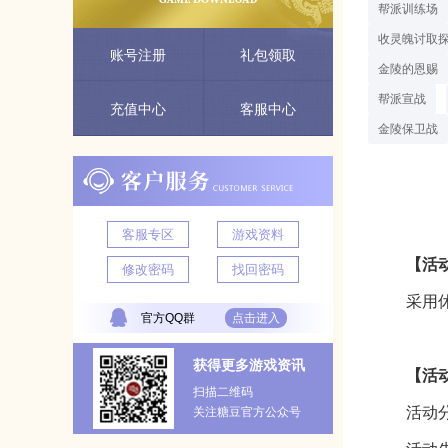
帮派训练场
收灵魄讨取
账号注册
礼包领取
金陵的恩赐
帮派宣战
充值中心
客服中心
金陵保卫战
客服专区
游戏资料
【
活
修改密码
找回密码
采用
官方QQ群
点击进入
获得更多游戏资讯
【
活
扫描二维码
活动
关注糖豆官方公众号