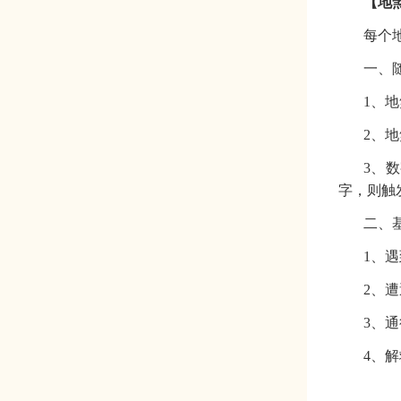
【
地
每个
一、
1、
地
2、
地
3、
数
字，则触
二、
1、
2、
3、
4、