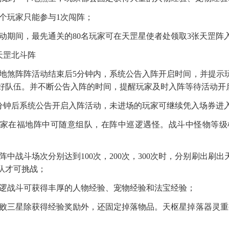
每个玩家只能参与1次闯阵
；
活动期间，最先通关的80名玩家可在天罡星使者处领取3张天罡阵
天罡北斗阵
闯地煞阵阵活动结束后5分钟内，系统公告入阵开启时间，并提示
好队伍。并不断公告入阵的时间，提醒玩家及时入阵等待活动开
5分钟后系统公告开启入阵活动，未进场的玩家可继续凭入场券进
玩家在福地阵中可随意组队，在阵中巡逻遇怪。战斗中怪物等级
当阵中战斗场次分别达到100次，200次，300次时，分别刷出刷
队才可挑战
；
巡逻战斗可获得丰厚的人物经验、宠物经验和法宝经验
；
打败三星除获得经验奖励外，还固定掉落物品。天枢星掉落器灵重