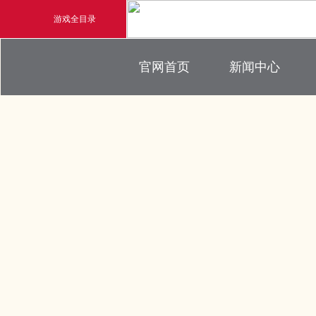
游戏全目录
官方新闻
官网首页
新闻中心
玄幻游戏
新闻公告
玄天之剑
新闻活动
新闻专题
剑啸九州
游戏攻略
猛将OL
《勇士ol》预约开启
【
横版格斗动作网游
首