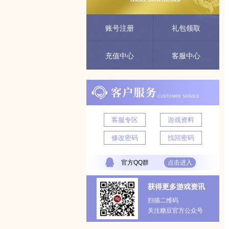
账号注册
礼包领取
充值中心
客服中心
客服专区
游戏资料
修改密码
找回密码
官方QQ群
点击进入
获得更多游戏资讯
扫描二维码
关注糖豆官方公众号