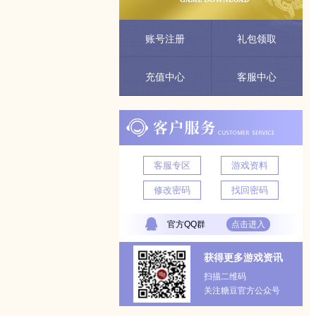
账号注册
礼包领取
充值中心
客服中心
客服专区
游戏资料
修改密码
找回密码
官方QQ群
点击进入
获得更多游戏资讯
扫描二维码
关注糖豆官方公众号