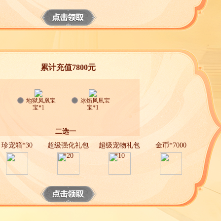
累计充值7800元
地狱凤凰宝
冰焰凤凰宝
宝*1
宝*1
二选一
珍宠箱*30
超级强化礼包
超级宠物礼包
金币*7000
*20
*10