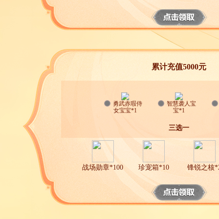
累计充值5000元
勇武赤瑕侍
智慧袭人宝
女宝宝*1
宝*1
三选一
战场勋章*100
珍宠箱*10
锋锐之核*