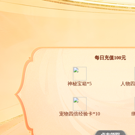
每日充值100元
神秘宝箱*5
人物四
宠物四倍经验卡*10
绑