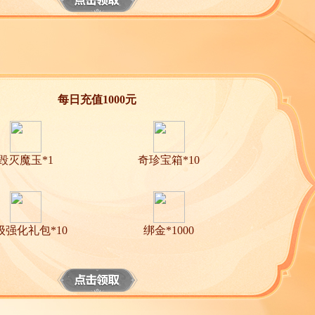
每日充值1000元
毁灭魔玉*1
奇珍宝箱*10
级强化礼包*10
绑金*1000