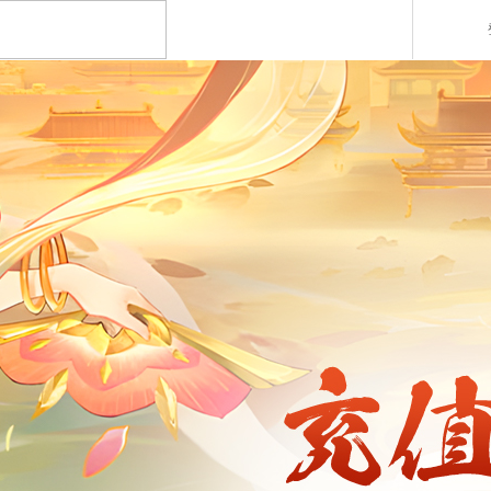
回合制游戏
国战游戏
特色游戏
醉红楼
秦始皇
勇士无双
醉八仙
斗神
西游】神兽版
本
《秦始皇ol》国庆大服
【醉八仙】新派回合制
【北
国战的号角已经打响
八仙过海故事背景
注册账号
客服中心