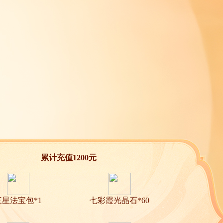
累计充值1200元
三星法宝包*1
七彩霞光晶石*60