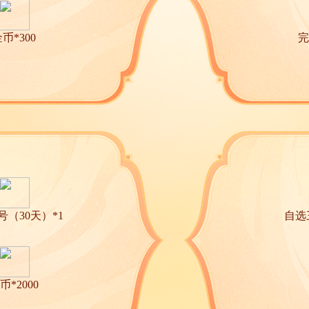
币*300
完
号（30天）*1
自选
币*2000