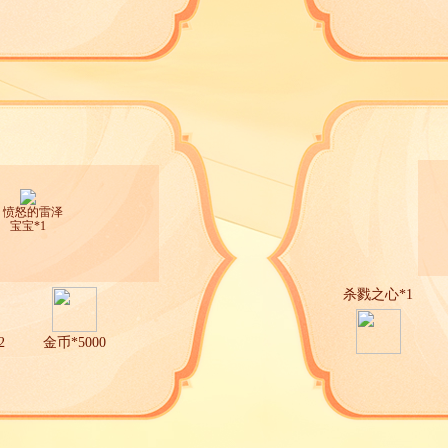
愤怒的雷泽
宝宝*1
杀戮之心*1
2
金币*5000