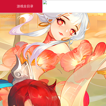
游戏全目录
玄幻游戏
玄天之剑
剑啸九州
猛将OL
【
《勇士ol》预约开启
【西游】神兽版新版
横版格斗动作网游
首款骑战回合制端游