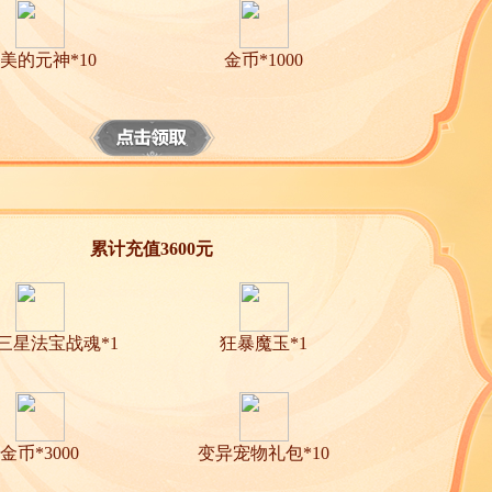
美的元神*10
金币*1000
累计充值3600元
三星法宝战魂*1
狂暴魔玉*1
金币*3000
变异宠物礼包*10