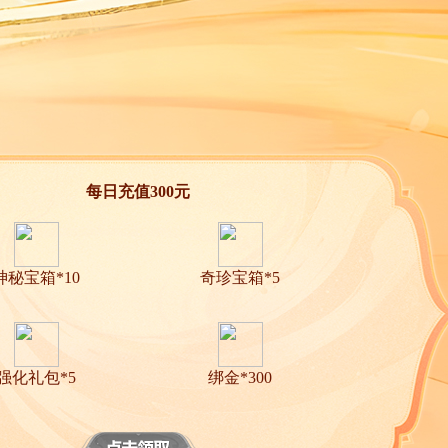
每日充值300元
神秘宝箱*10
奇珍宝箱*5
强化礼包*5
绑金*300