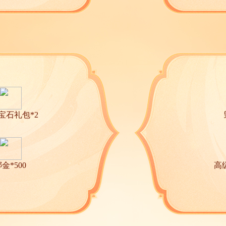
宝石礼包*2
金*500
高