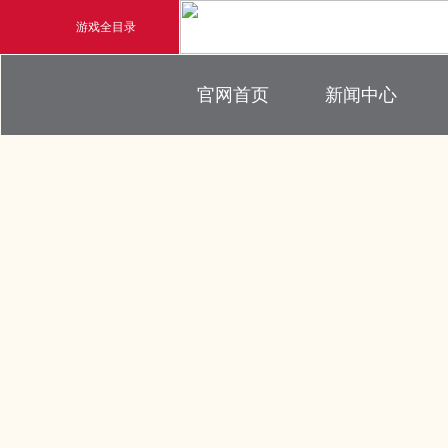
游戏全目录
官方新闻
官网首页
新闻中心
玄幻游戏
新闻公告
玄天之剑
新闻活动
新闻专题
剑啸九州
游戏攻略
猛将OL
《勇士ol》预约开启
【
横版格斗动作网游
首