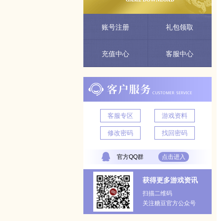
账号注册
礼包领取
充值中心
客服中心
客服专区
游戏资料
修改密码
找回密码
官方QQ群
点击进入
获得更多游戏资讯
扫描二维码
关注糖豆官方公众号