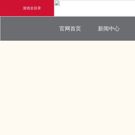
游戏全目录
官方新闻
官网首页
新闻中心
玄幻游戏
新闻公告
玄天之剑
新闻活动
新闻专题
剑啸九州
游戏攻略
猛将OL
《勇士ol》预约开启
【
横版格斗动作网游
首