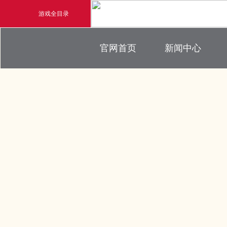
游戏全目录
官方新闻
官网首页
新闻中心
玄幻游戏
新闻公告
玄天之剑
新闻活动
新闻专题
剑啸九州
游戏攻略
猛将OL
《勇士ol》预约开启
【
横版格斗动作网游
首