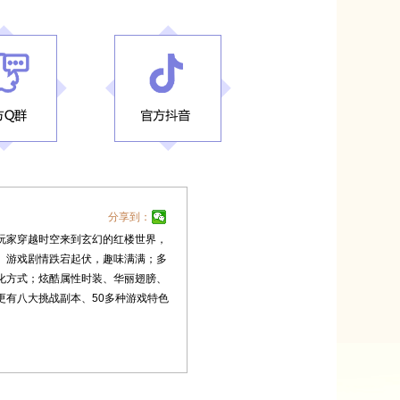
分享到：
玩家穿越时空来到玄幻的红楼世界，
。游戏剧情跌宕起伏，趣味满满；多
化方式；炫酷属性时装、华丽翅膀、
更有八大挑战副本、50多种游戏特色