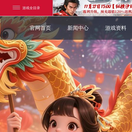
游戏全目录
官方新闻
游戏背景
官网首页
新闻中心
游戏资料
玄幻游戏
新闻公告
界面介绍
玄天之剑
新闻活动
帮助指引
新闻专题
剑啸九州
游戏攻略
猛将OL
【
《勇士ol》预约开启
【西游】神兽版新版
横版格斗动作网游
首款骑战回合制端游