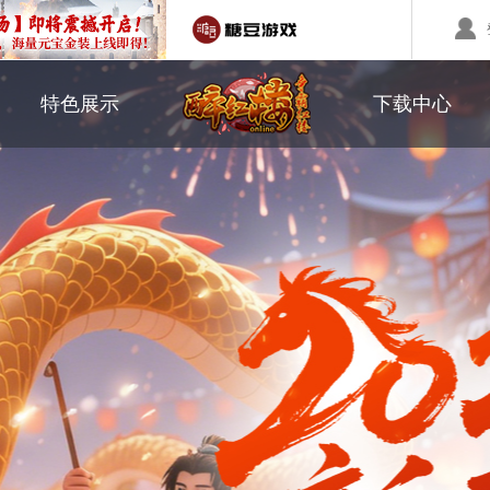
职业介绍
游戏下载
特色展示
下载中心
回合制游戏
国战游戏
特色游戏
鼠标作用
醉红楼
秦始皇
勇士无双
师徒系统
游戏美图
醉八仙
斗神
西游】神兽版
本
《秦始皇ol》国庆大服
【醉八仙】新派回合制
【北
国战的号角已经打响
八仙过海故事背景
注册账号
客服中心