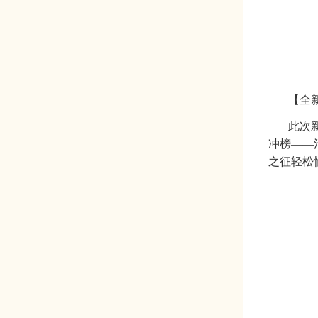
【全
此次
冲榜——
之征轻松