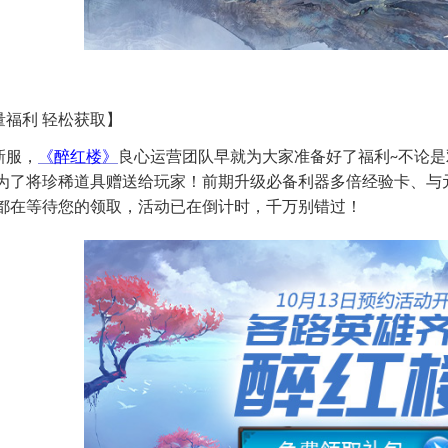
量福利
轻松获取
】
新服，
《醉红楼》
良心运营团队早就为大家准备好了福利
不论是
~
为了将珍稀道具赠送给玩家！前期升级必备利器多倍经验卡、与
都在等待您的领取，活动已在倒计时，千万别错过！