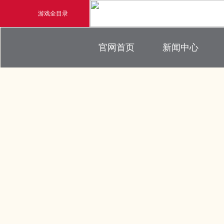
游戏全目录
官方新闻
官网首页
新闻中心
玄幻游戏
新闻公告
玄天之剑
新闻活动
新闻专题
剑啸九州
游戏攻略
猛将OL
《勇士ol》预约开启
【
横版格斗动作网游
首