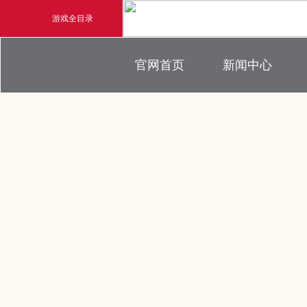
游戏全目录
官方新闻
官网首页
新闻中心
玄幻游戏
新闻公告
玄天之剑
新闻活动
新闻专题
剑啸九州
游戏攻略
猛将OL
《勇士ol》预约开启
【
横版格斗动作网游
首