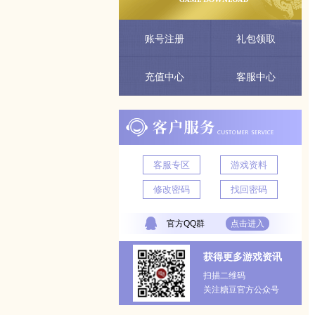
账号注册
礼包领取
充值中心
客服中心
客服专区
游戏资料
修改密码
找回密码
官方QQ群
点击进入
获得更多游戏资讯
扫描二维码
关注糖豆官方公众号