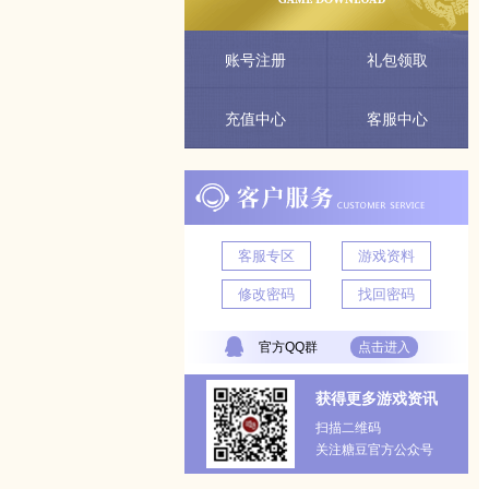
账号注册
礼包领取
充值中心
客服中心
客服专区
游戏资料
修改密码
找回密码
官方QQ群
点击进入
获得更多游戏资讯
扫描二维码
关注糖豆官方公众号