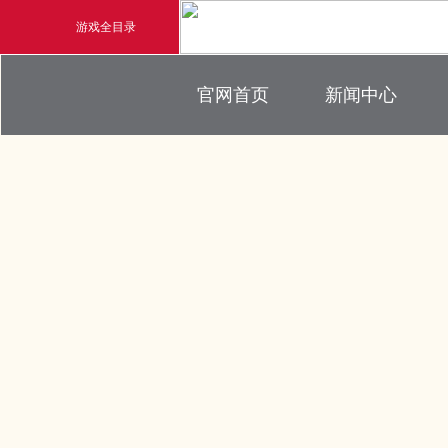
游戏全目录
官方新闻
官网首页
新闻中心
玄幻游戏
新闻公告
玄天之剑
新闻活动
新闻专题
剑啸九州
游戏攻略
猛将OL
《勇士ol》预约开启
【
横版格斗动作网游
首