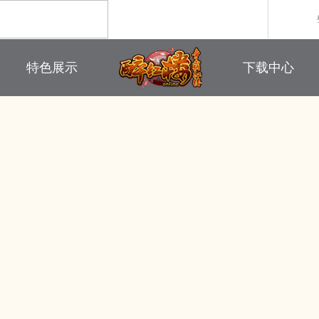
职业介绍
游戏下载
特色展示
下载中心
回合制游戏
国战游戏
特色游戏
鼠标作用
醉红楼
秦始皇
勇士无双
师徒系统
游戏美图
醉八仙
斗神
西游】神兽版
本
《秦始皇ol》国庆大服
【醉八仙】新派回合制
【北
国战的号角已经打响
八仙过海故事背景
注册账号
客服中心