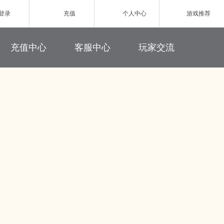
登录
充值
个人中心
游戏推荐
游戏充值
联系客服
新浪微博
充值中心
客服中心
玩家交流
网页游戏
充值帮助
玩家论坛
ZAZA超级英雄
欧战纪】北欧神话为世界观
小体量好上手