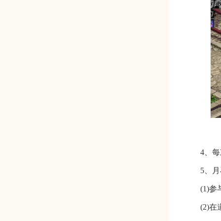
4、
5、
(1
(2