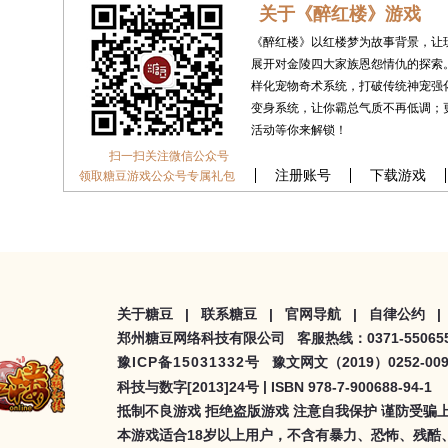
关于《醉红楼》游戏
《醉红楼》以红楼梦为故事背景，让
展开对金陵四大家族恩怨情仇的探索
样化宠物奇术系统，打破传统神宠强
变身系统，让你霸总气质不再低调；
活动等你来解锁！
扫一扫关注微信公众号
注册账号
下载游戏
领取糖豆游戏公众号专属礼包
关于糖豆 |
联系糖豆 |
官网导航 |
自律公约 |
郑州糖豆网络科技有限公司 客服热线：0371-5506555
豫ICP备15031332号
豫文网文（2019）0252-00
|
科技与数字[2013]24号
ISBN 978-7-900688-94-1
抵制不良游戏 拒绝盗版游戏 注意自我保护 谨防受骗上
本游戏适合18岁以上用户，不含有暴力、恐怖、残酷