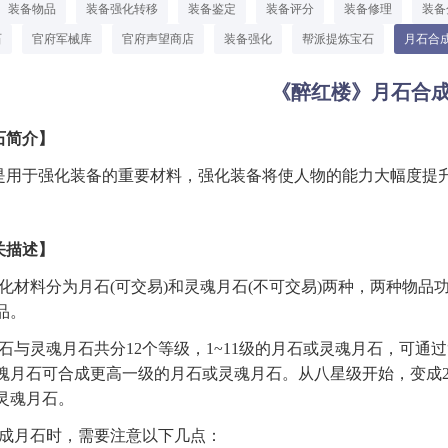
装备物品
装备强化转移
装备鉴定
装备评分
装备修理
装备
石
官府军械库
官府声望商店
装备强化
帮派提炼宝石
月石合
《醉红楼》月石合
石简介】
是用于强化装备的重要材料，强化装备将使人物的能力大幅度提
关描述】
强化材料分为月石(可交易)和灵魂月石(不可交易)两种，两种物
品。
月石与灵魂月石共分12个等级，1~11级的月石或灵魂月石，可通过
魂月石可合成更高一级的月石或灵魂月石。从八星级开始，变成
灵魂月石。
合成月石时，需要注意以下几点：