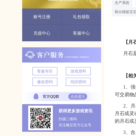
生产系统
取出镶嵌宝
账号注册
礼包领取
充值中心
客服中心
【月
月石
客服专区
游戏资料
【相
修改密码
找回密码
1、
可交易物
官方QQ群
点击进入
2、
获得更多游戏资讯
月石或灵
扫描二维码
的月石或
关注糖豆官方公众号
3、