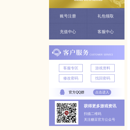
账号注册
礼包领取
充值中心
客服中心
客服专区
游戏资料
修改密码
找回密码
官方QQ群
点击进入
获得更多游戏资讯
扫描二维码
关注糖豆官方公众号