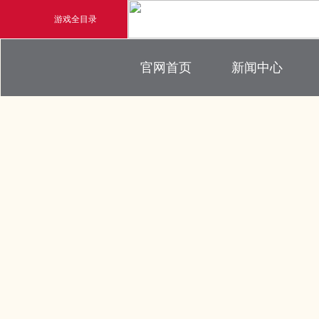
游戏全目录
官方新闻
官网首页
新闻中心
玄幻游戏
新闻公告
玄天之剑
新闻活动
新闻专题
剑啸九州
游戏攻略
猛将OL
《勇士ol》预约开启
【
横版格斗动作网游
首