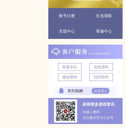
账号注册
礼包领取
充值中心
客服中心
客服专区
游戏资料
修改密码
找回密码
官方QQ群
点击进入
获得更多游戏资讯
扫描二维码
关注糖豆官方公众号