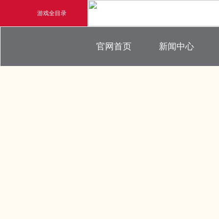
游戏全目录
官方新闻
官网首页
新闻中心
玄幻游戏
新闻公告
玄天之剑
新闻活动
新闻专题
剑啸九州
游戏攻略
猛将OL
《勇士ol》预约开启
【
横版格斗动作网游
首